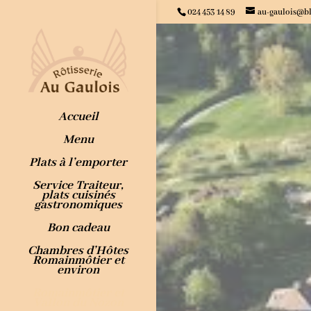
024 453 14 89
au-gaulois@b
Accueil
Menu
Plats à l’emporter
Service Traiteur,
plats cuisinés
gastronomiques
Bon cadeau
Chambres d’Hôtes
Romainmôtier et
environ
Romainmôtier et
Vallon du Nozon