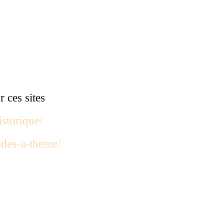
r ces sites
istorique/
ades-a-theme/