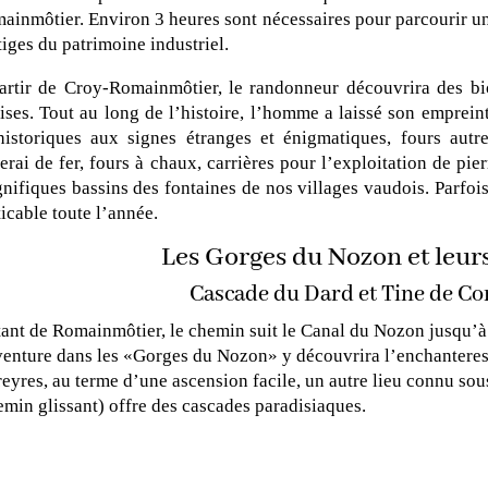
ainmôtier. Environ 3 heures sont nécessaires pour parcourir u
tiges du patrimoine industriel.
artir de Croy-Romainmôtier, le randonneur découvrira des bi
aises. Tout au long de l’histoire, l’homme a laissé son emprein
historiques aux signes étranges et énigmatiques, fours autre
erai de fer, fours à chaux, carrières pour l’exploitation de pier
nifiques bassins des fontaines de nos villages vaudois. Parfoi
ticable toute l’année.
Les Gorges du Nozon et leur
Cascade du Dard et Tine de Co
tant de Romainmôtier, le chemin suit le Canal du Nozon jusqu’à
venture dans les «Gorges du Nozon» y découvrira l’enchantere
reyres, au terme d’une ascension facile, un autre lieu connu so
emin glissant) offre des cascades paradisiaques.