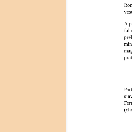
Rom
ves
A p
fal
pré
min
mag
pra
Par
s’a
Fer
(ch