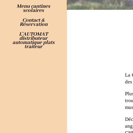
Menu cantines
scolaires
Contact &
Réservation
L’AUTOMAT
distributeur
automatique plats
traiteur
La 
des
Plu
tro
mus
Déc
ang
CHF