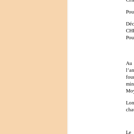
Pou
Déc
CHF
Pou
Au 
l’a
fou
min
Moy
Lon
cha
Le 