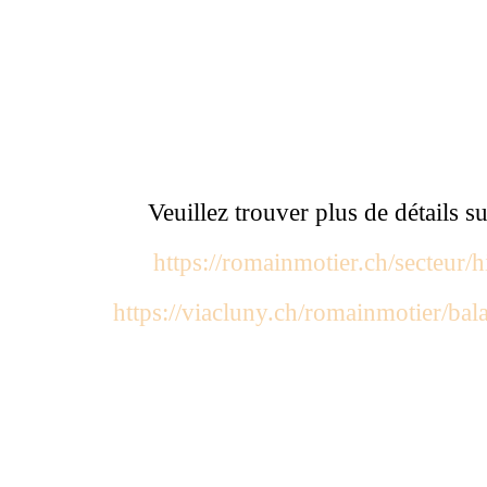
Veuillez trouver plus de détails su
https://romainmotier.ch/secteur/h
https://viacluny.ch/romainmotier/bal