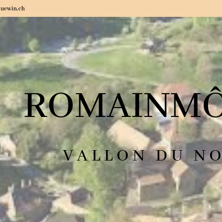
luewin.ch
ROMAINMÔ
VALLON DU N